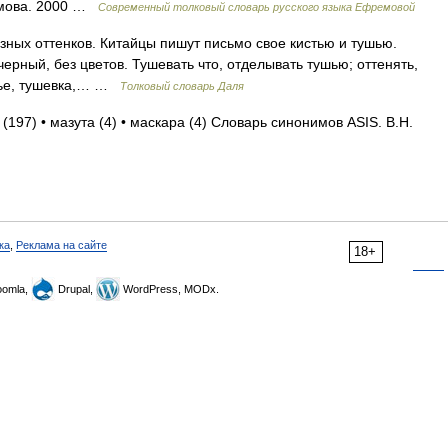
емова. 2000 …
Современный толковый словарь русского языка Ефремовой
зных оттенков. Китайцы пишут письмо свое кистью и тушью.
ерный, без цветов. Тушевать что, отделывать тушью; оттенять,
анье, тушевка,… …
Толковый словарь Даля
 (197) • мазута (4) • маскара (4) Словарь синонимов ASIS. В.Н.
ка
,
Реклама на сайте
18+
omla,
Drupal,
WordPress, MODx.