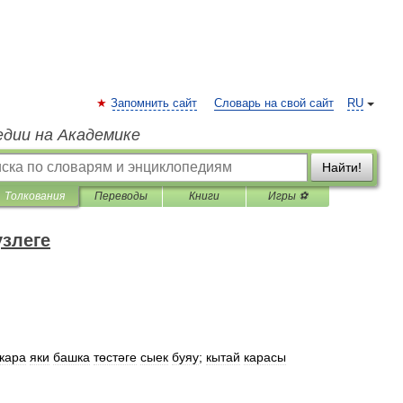
Запомнить сайт
Словарь на свой сайт
RU
едии на Академике
Найти!
Толкования
Переводы
Книги
Игры ⚽
үзлеге
кара
яки
башка
төстәге
сыек
буяу
;
кытай
карасы