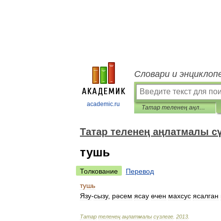
Словари и энциклоп
academic.ru
Татар теленең аңлатмалы сүзлеге
Татар теленең аңлатмалы с
тушь
Толкование
Перевод
тушь
Язу
-
сызу
,
рәсем
ясау
өчен
махсус
ясалган
Татар
теленең
аңлатмалы
сүзлеге
.
2013
.