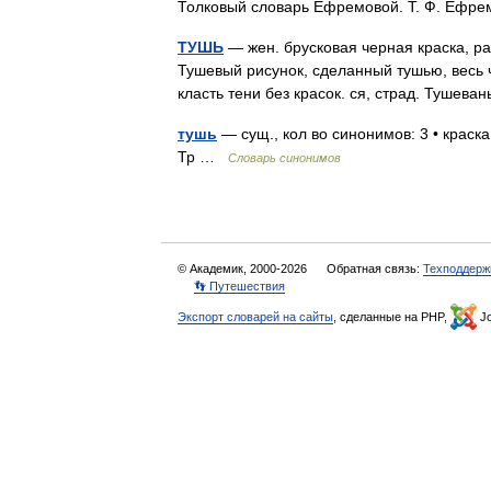
Толковый словарь Ефремовой. Т. Ф. Ефр
ТУШЬ
— жен. брусковая черная краска, ра
Тушевый рисунок, сделанный тушью, весь ч
класть тени без красок. ся, страд. Тушев
тушь
— сущ., кол во синонимов: 3 • краска
Тр …
Словарь синонимов
© Академик, 2000-2026
Обратная связь:
Техподдерж
👣 Путешествия
Экспорт словарей на сайты
, сделанные на PHP,
Jo