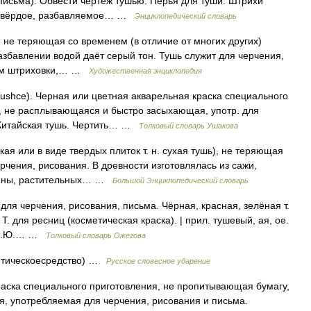
 письма). Обвести чертёж тушью. Перья для туши. Штрихи
и твёрдое, разбавляемое… …
Энциклопедический словарь
е теряющая со временем (в отличие от многих других)
азбавлении водой даёт серый тон. Тушь служит для черчения,
ием штриховки,… …
Художественная энциклопедия
Tushce). Черная или цветная акварельная краска специального
, не расплывающаяся и быстро засыхающая, употр. для
. Китайская тушь. Чертить… …
Толковый словарь Ушакова
ая или в виде твердых плиток т. н. сухая тушь), не теряющая
рчения, рисования. В древности изготовлялась из сажи,
сины, растительных… …
Большой Энциклопедический словарь
для черчения, рисования, письма. Чёрная, красная, зелёная т.
 Т. для ресниц (косметическая краска). | прил. тушевый, ая, ое.
, Н.Ю.… …
Толковый словарь Ожегова
метическоесредство) …
Русское словесное ударение
аска специального приготовления, не пропитывающая бумагу,
 употребляемая для черчения, рисования и письма.