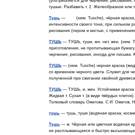
(употребляется для черчения, рисования,
тушью. Разбавить т. 2. Желеобразное ил
Тушь
— (нем. Tusche), чёрная краска, н
интенсивности своего тона; при сильном р
рисования (пером и кистью, с применен
ТУШЬ
— ТУШЬ, туши, мн. нет, жен. (нем. 
приготовления, не пропитывающая бумагу
черчения, рисования, иногда для письма
ТУШЬ
— (нем. Tusche) черная краска (жидк
со временем черного цвета. Служит для че
полученной при сжигании хвойной древе
ТУШЬ
— ТУШЬ, и, жен. Устойчивая краска 
Жидкая т. Сухая т. (в виде твёрдых плиток).
Толковый словарь Ожегова. С.И. Ожегов
тушь
— тушь, туши (водяная краска; кос
Тушь
— ж. Чёрная или цветная водяная кр
не расплывающаяся и быстро высыхающая,