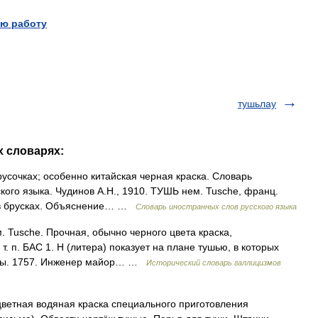
ю работу
тушьлау
х словарях:
русочках; особенно китайская черная краска. Словарь
кого языка. Чудинов А.Н., 1910. ТУШЬ нем. Tusche, франц.
ка в брусках. Объяснение… …
Словарь иностранных слов русского языка
м. Tusche. Прочная, обычно черного цвета краска,
. п. БАС 1. Н (литера) показует на плане тушью, в которых
ены. 1757. Инженер майор… …
Исторический словарь галлицизмов
 цветная водяная краска специального приготовления