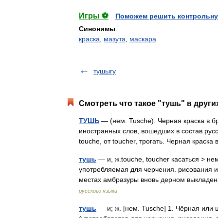
Игры ⚽
Поможем решить контрольну
Синонимы
:
краска
,
мазута
,
маскара
тушыгу
Смотреть что такое "тушь" в други
ТУШЬ
— (нем. Tusche). Черная краска в б
иностранных слов, вошедших в состав русс
touche, от toucher, трогать. Черная крас
тушь
— и, ж.touche, toucher касаться > не
употребляемая для черчения. рисования и т
местах амбразуры вновь дерном выклад
русского языка
тушь
— и; ж. [нем. Tusche] 1. Чёрная или